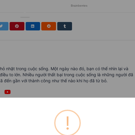
s
ỏ nhặt trong cuộc sống. Một ngày nào đó, bạn có thể nhìn lại và
điều to lớn. Nhiều người thất bại trong cuộc sống là những người đã
ã đến gần với thành công như thế nào khi họ đã từ bỏ.
!