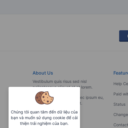
About Us
Featur
Vestibulum quis risus sed nisl
Help Ce
pellentesque aliquet et et lorem.
Paid wi
Fusce nibh nisl, gravida nec ipsum eu,
feugiat condimentum velit.
Status
Chúng tôi quan tâm đến dữ liệu của
Change
bạn và muốn sử dụng cookie để cải
thiện trải nghiệm của bạn.
Contact