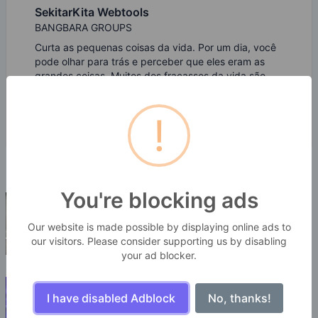
SekitarKita Webtools
BANGBARA GROUPS
Curta as pequenas coisas da vida. Por um dia, você
pode olhar para trás e perceber que eles eram as
grandes coisas. Muitos dos fracassos da vida são
pessoas que não perceberam o quão perto
estavam do sucesso quando desistiram.
!
You're blocking ads
Our website is made possible by displaying online ads to
our visitors. Please consider supporting us by disabling
your ad blocker.
I have disabled Adblock
No, thanks!