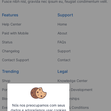
Fusce nibh nisl, gravida nec ipsum eu, feugiat condimentum velit.
Features
Support
Help Center
Home
Paid with Mobile
About
Status
FAQs
Changelog
Support
Contact Support
Contact
Trending
Legal
Shop
Knowledge Center
Portfolio
Custom Development
Blog
Sponsorships
Nós nos preocupamos com seus
Events
Terms & Conditions
dados e adoraríamos usar cookies