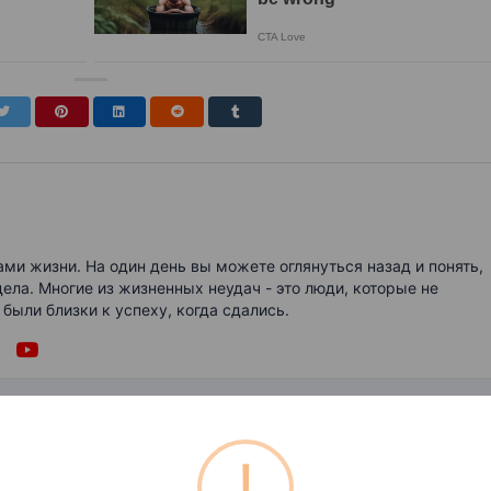
s
и жизни. На один день вы можете оглянуться назад и понять,
дела. Многие из жизненных неудач - это люди, которые не
 были близки к успеху, когда сдались.
!