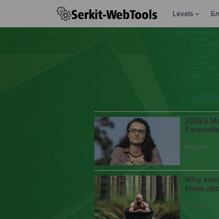
Levels
Бл