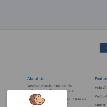
About Us
Featur
Vestibulum quis risus sed nisl
Help Ce
pellentesque aliquet et et lorem.
Paid wi
Fusce nibh nisl, gravida nec ipsum eu,
feugiat condimentum velit.
Status