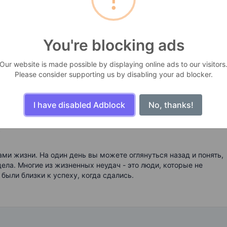
You're blocking ads
Our website is made possible by displaying online ads to our visitors
Please consider supporting us by disabling your ad blocker.
I have disabled Adblock
No, thanks!
s
и жизни. На один день вы можете оглянуться назад и понять,
дела. Многие из жизненных неудач - это люди, которые не
 были близки к успеху, когда сдались.