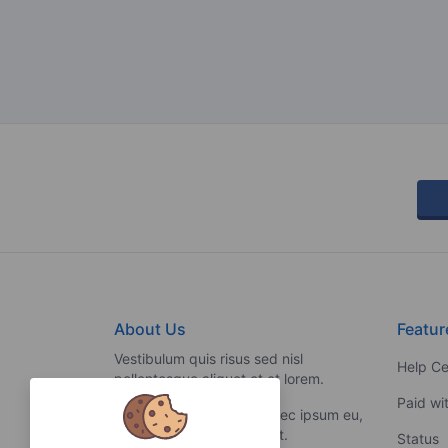
About Us
Featur
Vestibulum quis risus sed nisl
Help Ce
pellentesque aliquet et et lorem.
Paid wi
Fusce nibh nisl, gravida nec ipsum eu,
feugiat condimentum velit.
Status