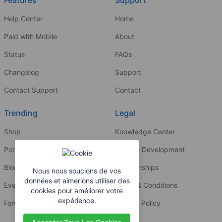
Help Center
Home
Paid with Mobile
About
Status
FAQs
Changelog
Support
Contact Support
Contact
Trending
Legal
Shop
Knowledge Center
Portfolio
Custom Development
Blog
Sponsorships
Nous nous soucions de vos
données et aimerions utiliser des
Events
Terms & Conditions
cookies pour améliorer votre
expérience.
Forums
Privacy Policy