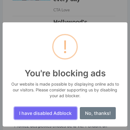
!
You're blocking ads
Our website is made possible by displaying online ads to
our visitors. Please consider supporting us by disabling
your ad blocker.
SekitarKita Webtools
I have disabled Adblock
No, thanks!
BANGBARA GROUPS
Profitez des petites choses de la vie. Pendant un