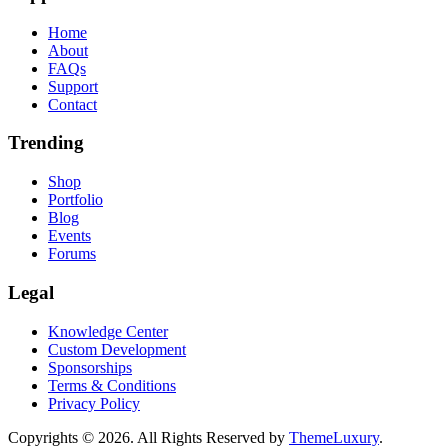
Home
About
FAQs
Support
Contact
Trending
Shop
Portfolio
Blog
Events
Forums
Legal
Knowledge Center
Custom Development
Sponsorships
Terms & Conditions
Privacy Policy
Copyrights © 2026. All Rights Reserved by
ThemeLuxury
.