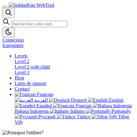
Connexion
Enregistrer
Levels
Level 2
Level 2 with child
Level 3
Blog
Liens de rapport
Contact
Français
العربية
Deutsch
English
Español
Français
Bahasa Indonesia
Italiano
Português
Русский
Türkçe
Tiếng
Việt