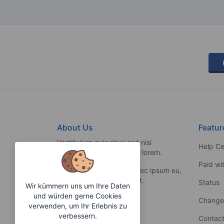
About Us
Featur
Vestibulum quis risus sed nisl
Help Ce
pellentesque aliquet et et lorem.
Paid wi
Fusce nibh nisl, gravida nec ipsum eu,
feugiat condimentum velit.
Status
Wir kümmern uns um Ihre Daten
und würden gerne Cookies
Change
verwenden, um Ihr Erlebnis zu
verbessern.
Contact