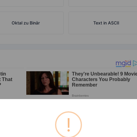
Oktal zu Binär
Text in ASCII
!