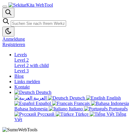
Anmeldung
Registrieren
Levels
Level 2
Level 2 with child
Level 3
Blog
Links melden
Kontakt
Deutsch
العربية
Deutsch
English
Español
Français
Bahasa Indonesia
Italiano
Português
Русский
Türkçe
Tiếng
Việt